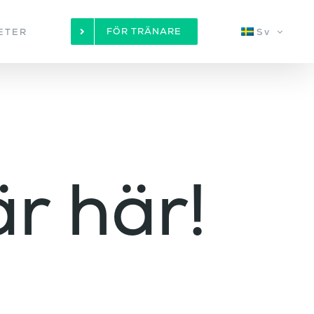
FÖR TRÄNARE
ETER
Sv
r här!