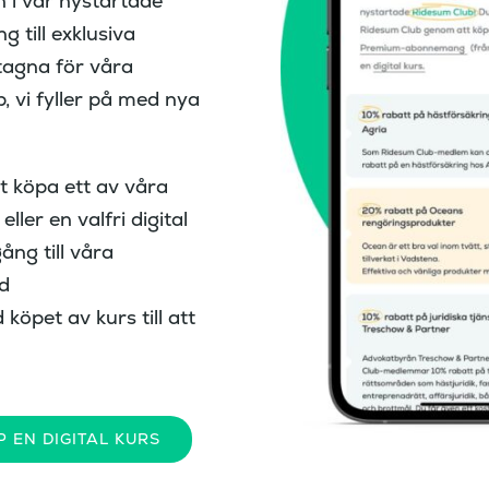
 i vår nystartade
 till exklusiva
tagna för våra
 vi fyller på med nya
t köpa ett av våra
er en valfri digital
gång till våra
d
öpet av kurs till att
P EN DIGITAL KURS