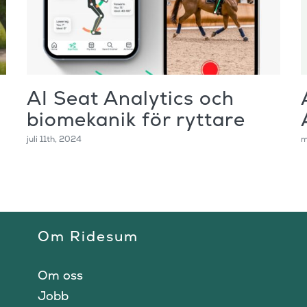
AI Seat Analytics och
biomekanik för ryttare
juli 11th, 2024
m
Om Ridesum
Om oss
Jobb