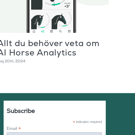
Allt du behöver veta om
Fas
AI Horse Analytics
Rid
aj 20th, 2024
november
Subscribe
*
indicates required
*
Email