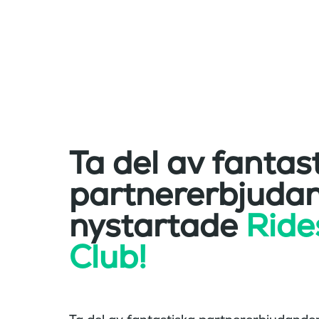
Ta del av fantas
partnererbjudan
nystartade
Rid
Club!