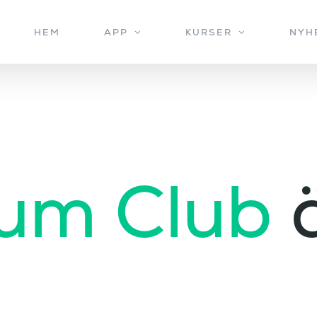
HEM
APP
KURSER
NYH
um Club
ä