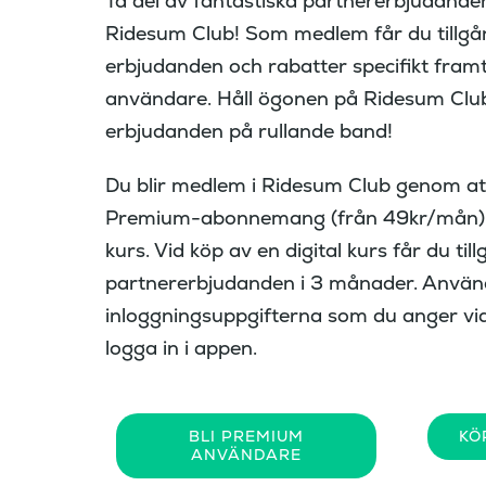
Ta del av fantastiska partnererbjudanden
Ridesum Club! Som medlem får du tillgång
erbjudanden och rabatter specifikt fram
användare. Håll ögonen på Ridesum Club,
erbjudanden på rullande band!
Du blir medlem i Ridesum Club genom at
Premium-abonnemang (från 49kr/mån) ell
kurs. Vid köp av en digital kurs får du till
partnererbjudanden i 3 månader. Använ
inloggningsuppgifterna som du anger vid k
logga in i appen.
BLI PREMIUM
KÖ
ANVÄNDARE