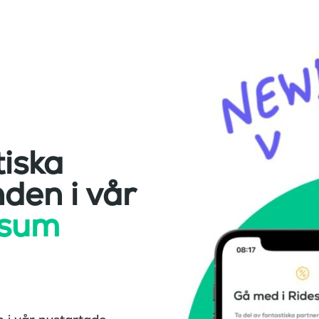
tiska
den i vår
esum