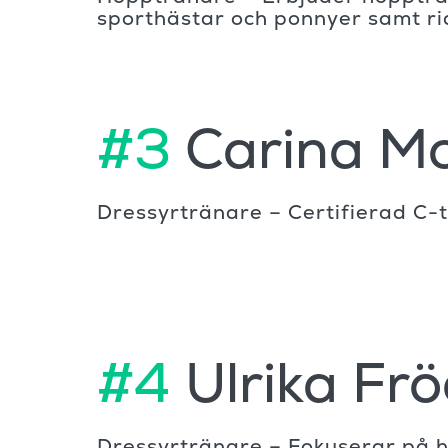
sporthästar och ponnyer samt ri
#3
Carina M
Dressyrtränare – Certifierad C-
#4
Ulrika Frö
Dressyrtränare – Fokuserar på h