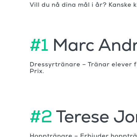
Vill du nå dina mål i år? Kanske
#1
Marc And
Dressyrtränare – Tränar elever f
Prix.
#2
Terese Jo
Hopptränare – Erbjuder hoppträn