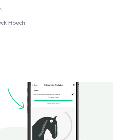
m
eck Hoech