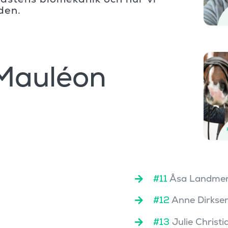
den.
Mauléon
#11
Åsa Landme
#12
Anne Dirkse
#13
Julie Christi