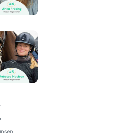
r
n
ansen