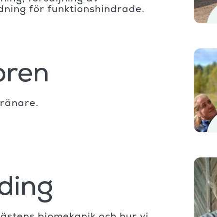
dning för funktionshindrade.
oren
tränare.
ding
ästens biomekanik och hur vi