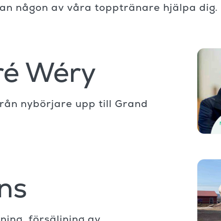
 kan någon av våra topptränare hjälpa dig.
ré Wéry
rån nybörjare upp till Grand
ns
ing, försäljning av