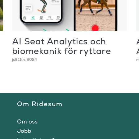
AI Seat Analytics och
biomekanik för ryttare
juli 11th, 2024
m
Om Ridesum
Om oss
Jobb