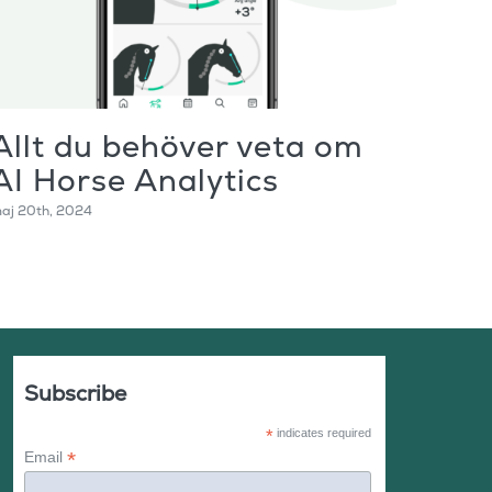
Allt du behöver veta om
Fas
AI Horse Analytics
Rid
aj 20th, 2024
november
Subscribe
*
indicates required
*
Email