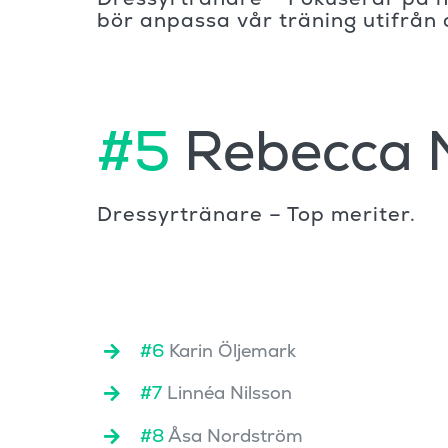
bör anpassa vår träning utifrån 
#5
Rebecca 
Dressyrtränare – Top meriter.
#6
Karin Öljemark
#7
Linnéa Nilsson
#8
Åsa Nordström