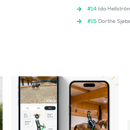
#14
Ida Hellströ
#15
Dorthe Sjøb