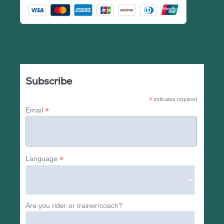
Subscribe
*
indicates required
*
Email
*
Language
Are you rider or trainer/coach?