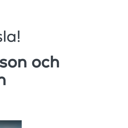
la!
cson och
én