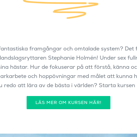
antastiska framgångar och omtalade system? Det få
 landslagsryttaren Stephanie Holmén! Under sex fullm
ina hästar. Hur de fokuserar på att förstå, känna o
rkarbete och hoppövningar med målet att kunna h
u redo att lära av de bästa i världen? Starta kursen 
LÄS MER OM KURSEN HÄR!