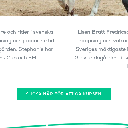
re och rider i svenska
Lisen Bratt Fredrics
ning och jobbar heltid
hoppning och välkän
gården. Stephanie har
Sveriges mäktigaste 
ions Cup och SM.
Grevlundagården til
KLICKA HÄR FÖR ATT GÅ KURSEN!