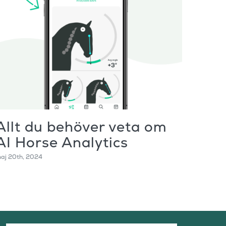
Allt du behöver veta om
Fas
AI Horse Analytics
Rid
aj 20th, 2024
november