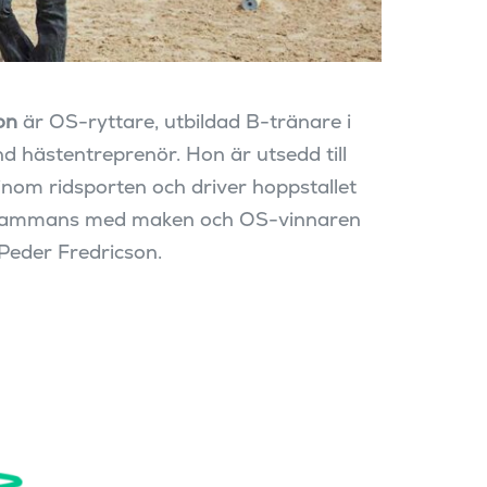
on
är OS-ryttare, utbildad B-tränare i
d hästentreprenör. Hon är utsedd till
inom ridsporten och driver hoppstallet
lsammans med maken och OS-vinnaren
Peder Fredricson.