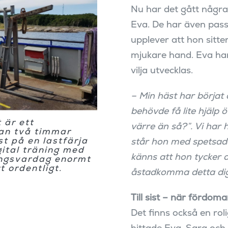
Nu har det gått någr
Eva. De har även pass
upplever att hon sitt
mjukare hand. Eva har
vilja utvecklas.
– Min häst har börjat
behövde få lite hjälp 
 är ett
värre än så?”. Vi har 
tan två timmar
st på en lastfärja
står hon med spetsade
gital träning med
känns att hon tycker d
ingsvardag enormt
t ordentligt.
åstadkomma detta digi
Till sist – när fördo
Det finns också en rol
hittade Eva. Sara och 