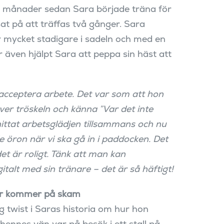
a månader sedan Sara började träna för
at på att träffas två gånger. Sara
er mycket stadigare i sadeln och med en
 även hjälpt Sara att peppa sin häst att
 acceptera arbete. Det var som att hon
över tröskeln och känna ”Var det inte
hittat arbetsglädjen tillsammans och nu
 öron när vi ska gå in i paddocken. Det
et är roligt. Tänk att man kan
talt med sin tränare – det är så häftigt!
mar kommer på skam
ig twist i Saras historia om hur hon
hennes vän var på besök i ett stall på