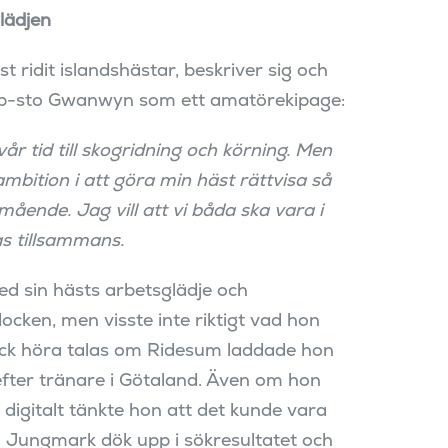
glädjen
t ridit islandshästar, beskriver sig och
Cob-sto Gwanwyn som ett amatörekipage:
år tid till skogridning och körning. Men
mbition i att göra min häst rättvisa så
mående. Jag vill att vi båda ska vara i
s tillsammans.
d sin hästs arbetsglädje och
cken, men visste inte riktigt vad hon
fick höra talas om Ridesum laddade hon
fter tränare i Götaland. Även om hon
digitalt tänkte hon att det kunde vara
va Jungmark dök upp i sökresultatet och