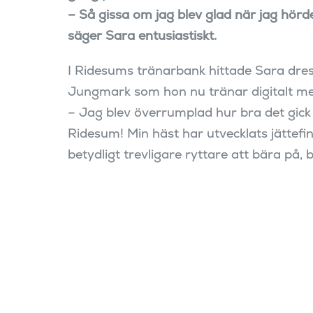
– Så gissa om jag blev glad när jag hör
säger Sara entusiastiskt.
I Ridesums tränarbank hittade Sara dre
Jungmark som hon nu tränar digitalt me
– Jag blev överrumplad hur bra det gick 
Ridesum! Min häst har utvecklats jättefint
betydligt trevligare ryttare att bära på, 