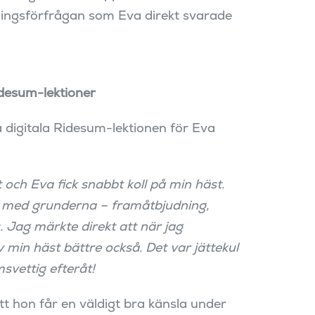
ningsförfrågan som Eva direkt svarade
idesum-lektioner
 digitala Ridesum-lektionen för Eva
t och Eva fick snabbt koll på min häst.
t med grunderna – framåtbjudning,
s. Jag märkte direkt att när jag
v min häst bättre också. Det var jättekul
svettig efteråt!
tt hon får en väldigt bra känsla under