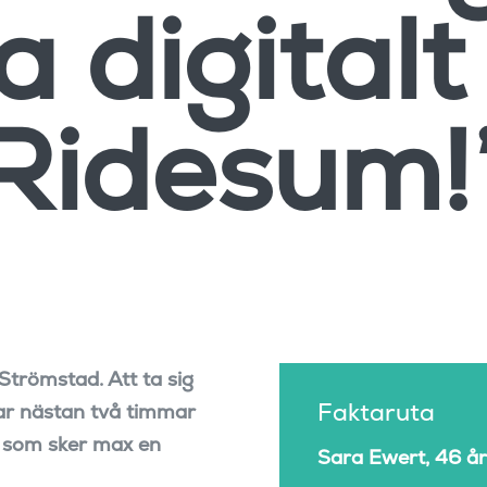
a digital
Ridesum!
trömstad. Att ta sig
Faktaruta
 tar nästan två timmar
kt som sker max en
Sara Ewert, 46 å