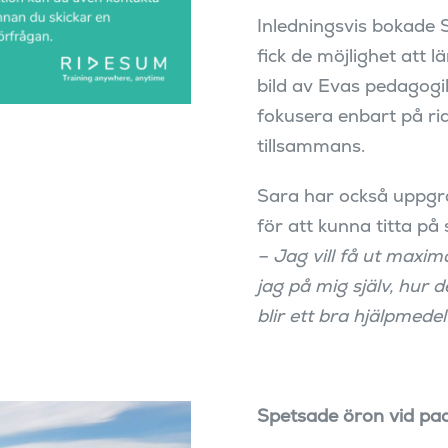
Inledningsvis bokade 
fick de möjlighet att 
bild av Evas pedagogi
fokusera enbart på ri
tillsammans.
Sara har också uppgra
för att kunna titta på 
– Jag vill få ut maxima
jag på mig själv, hur 
blir ett bra hjälpmedel 
Spetsade öron vid pa