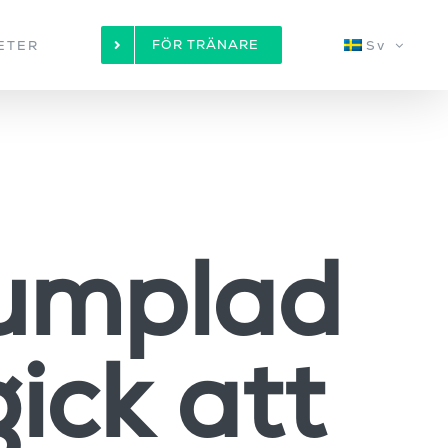
FÖR TRÄNARE
ETER
Sv
rumplad
ick att