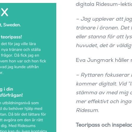
digitala Ridesum-lekt
– Jag upplever att jag
tränare i öronen. Det 
eller stanna för att ly
huvudet, det är väldigt
Eva Jungmark håller 
– Ryttaren fokuserar 
kommer digitalt. Vid ”
stämma av med mig och
mer effektivt och ing
Ridesum.
Teoripass och inspela