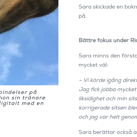
Sara skickade en bok
på.
Bättre fokus under R
Sara minns den första
mycket väl:
– Vi körde igång direk
Jag fick jobba mycke
bindelser på
hon sin tränare
liksidighet och min sit
igitalt med en
korrigerade sitsen ble
och jag var helt genom
Sara berättar också a