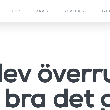
HEM
APP
KURSER
NYH
lev över
 bra det g