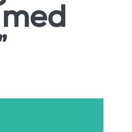
t med
”
r