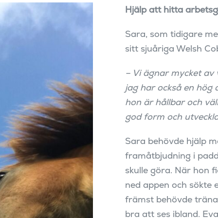
Hjälp att hitta arbets
Sara, som tidigare mes
sitt sjuåriga Welsh 
– Vi ägnar mycket av v
jag har också en hög a
hon är hållbar och väl
god form och utveckla
Sara behövde hjälp me
framåtbjudning i paddo
skulle göra. När hon 
ned appen och sökte e
främst behövde träna 
bra att ses ibland. E