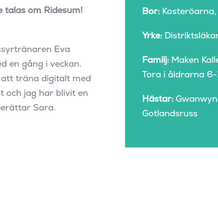
de talas om Ridesum!
Bor:
Kosteröarna,
Yrke:
Distriktsläka
ssyrtränaren Eva
Familj:
Maken Kalle
d en gång i veckan.
Tora i åldrarna 6-
att träna digitalt med
 och jag har blivit en
Hästar:
Gwanwyn, 7
berättar Sara.
Gotlandsruss