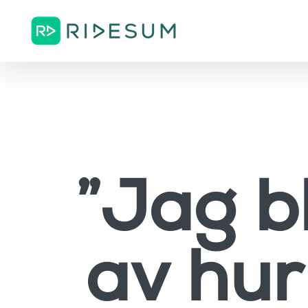
Fortsätt
till
innehållet
”Jag b
av hur