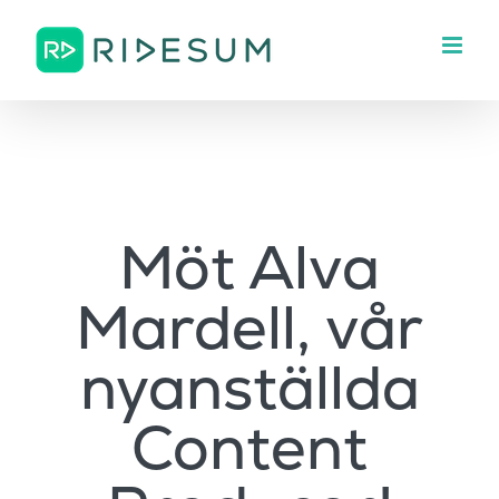
Fortsätt
till
innehållet
Möt Alva
Mardell, vår
nyanställda
Content