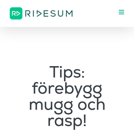
Fortsätt
till
innehållet
Tips:
förebygg
mugg och
rasp!