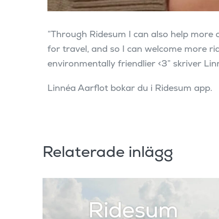
”Through Ridesum I can also help more co
for travel, and so I can welcome more ride
environmentally friendlier <3” skriver Li
Linnéa Aarflot bokar du i Ridesum app.
Relaterade inlägg