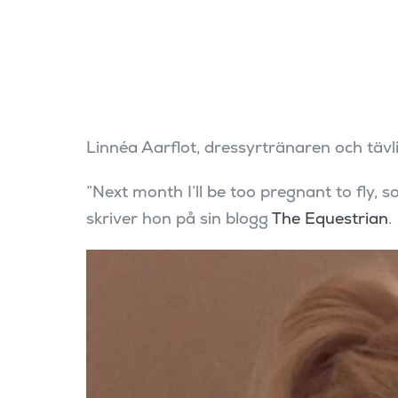
Linnéa Aarflot, dressyrtränaren och tävl
”Next month I’ll be too pregnant to fly, 
skriver hon på sin blogg
The Equestrian
.