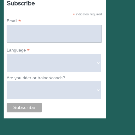
Subscribe
*
indicates required
*
Email
*
Language
Are you rider or trainer/coach?