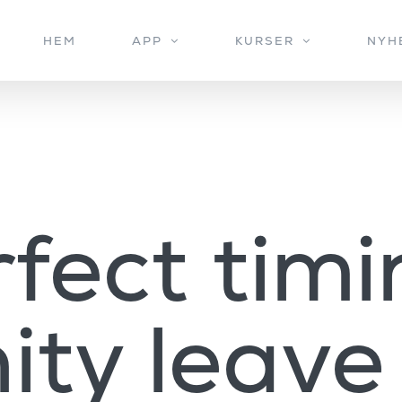
HEM
APP
KURSER
NYH
rfect timi
ty leave