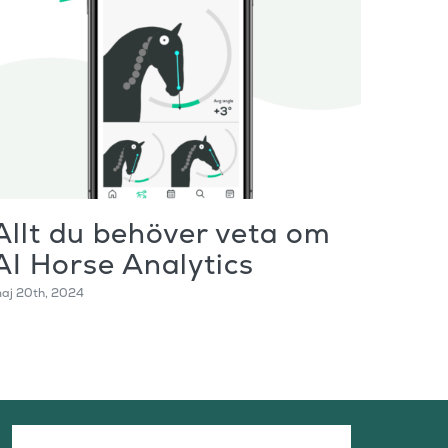
Allt du behöver veta om
Fas
AI Horse Analytics
Rid
aj 20th, 2024
november