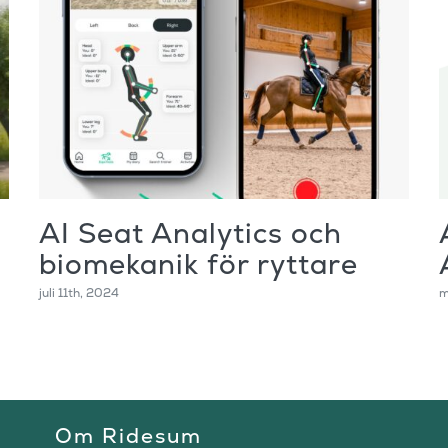
AI Seat Analytics och
biomekanik för ryttare
juli 11th, 2024
m
Om Ridesum