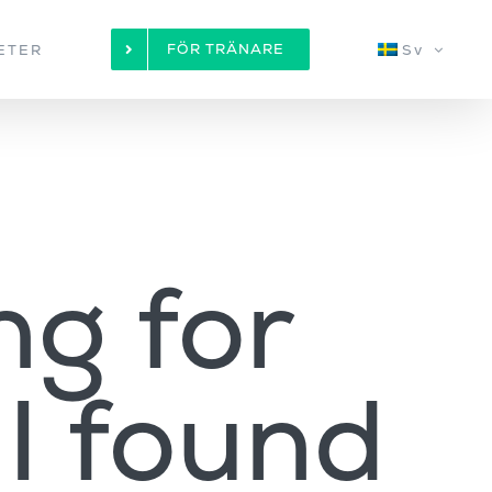
FÖR TRÄNARE
ETER
Sv
ng for
 I found