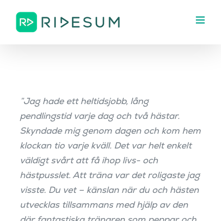
Fortsätt
till
innehållet
”Jag hade ett heltidsjobb, lång
pendlingstid varje dag och två hästar.
Skyndade mig genom dagen och kom hem
klockan tio varje kväll. Det var helt enkelt
väldigt svårt att få ihop livs- och
hästpusslet. Att träna var det roligaste jag
visste. Du vet – känslan när du och hästen
utvecklas tillsammans med hjälp av den
där fantastiska tränaren som peppar och