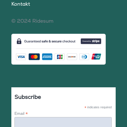
Kontakt
© 2024 Ridesum
Subscribe
*
indicates required
*
Email