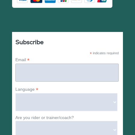
Subscribe
*
indicates required
*
Email
*
Language
Are you rider or trainer/coach?