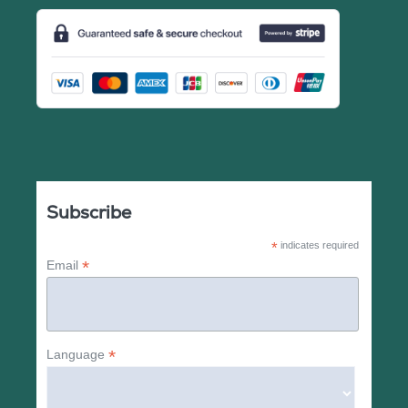
Subscribe
*
indicates required
*
Email
*
Language