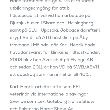
Hade förmånen att gå ATGs allra första
utbildningsomgång för att bli
hästspecialist, varvid han arbetade på
Djursjukhusen i Skara och i Helsingborg,
samt på SLU i Uppsala. Jobbade därefter i
drygt 25 år på ATG hästklinik på Åby
travbana i Mölndal där Karl-Henrik hade
huvudansvaret för klinikens ridhästkunder.
2008 blev han Avelschef på Flyinge AB
och sedan 2011 är han VD på SWB/ASVH
ett uppdrag som han innehar till 40% .
Karl-Henrik arbetar ofta som FEI
veterinär vid internationella tävlingar i
Sverige som t.ex. Göteborg Horse Show
och Falsterbo Horse Show. Är