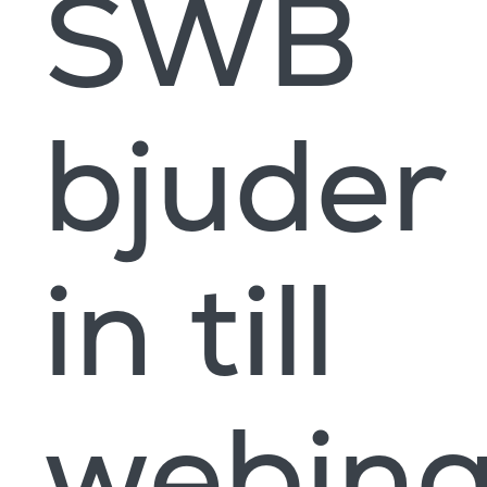
SWB
bjuder
in till
webina