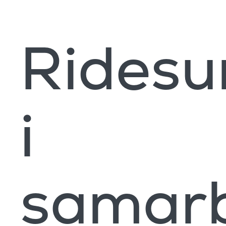
Rides
i
samar