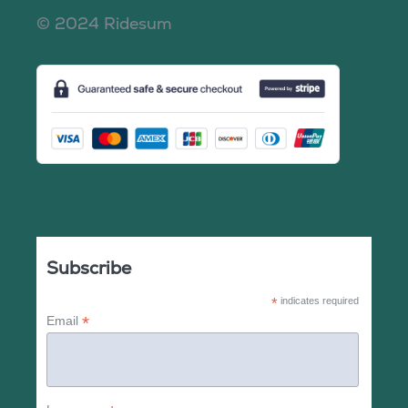
© 2024 Ridesum
Subscribe
*
indicates required
*
Email