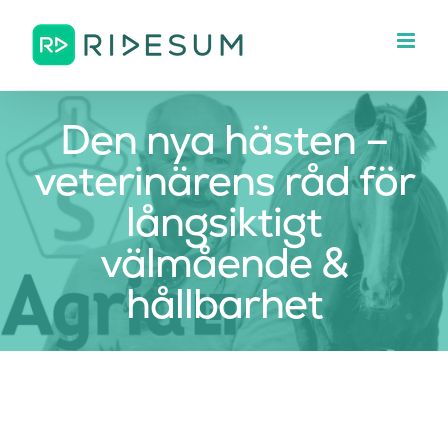
Fortsätt
till
innehållet
Den nya hästen –
veterinärens råd för
långsiktigt
välmående &
hållbarhet