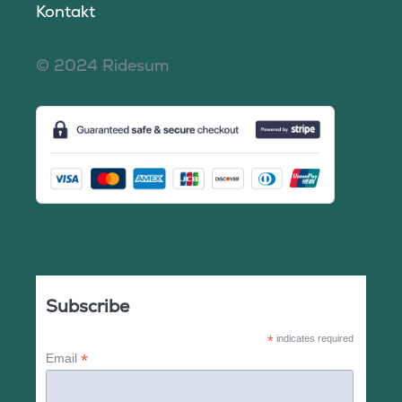
Kontakt
© 2024 Ridesum
Subscribe
*
indicates required
*
Email