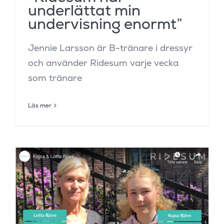
underlättat min
undervisning enormt”
Jennie Larsson är B-tränare i dressyr
och använder Ridesum varje vecka
som tränare
Läs mer
Lotta & Kajsa Björe om
Ridesum