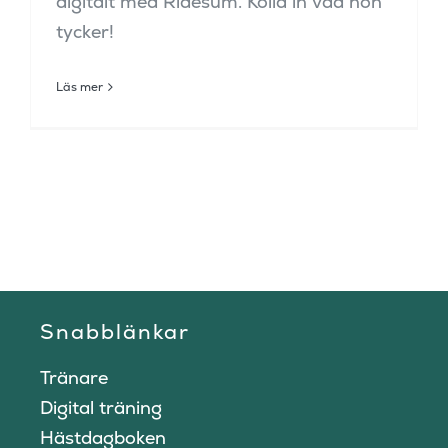
digitalt med Ridesum. Kolla in vad hon
tycker!
Läs mer
Snabblänkar
Tränare
Digital träning
Hästdagboken