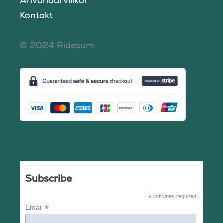
Användarvillkor
Kontakt
© 2024 Ridesum
Subscribe
*
indicates required
*
Email